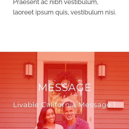
Praesent ac nibh vestibulum,
laoreet ipsum quis, vestibulum nisi.
MESSAGE
Livable California Message 1